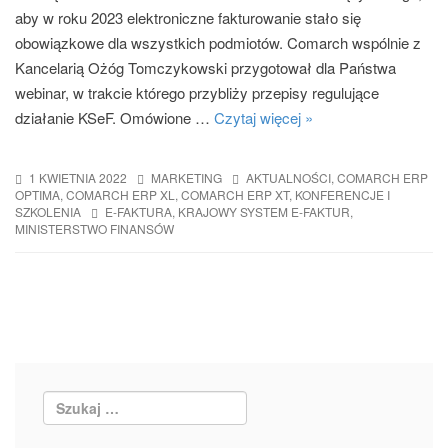
aby w roku 2023 elektroniczne fakturowanie stało się
obowiązkowe dla wszystkich podmiotów. Comarch wspólnie z
Kancelarią Ożóg Tomczykowski przygotował dla Państwa
webinar, w trakcie którego przybliży przepisy regulujące
działanie KSeF. Omówione …
Czytaj więcej »
1 KWIETNIA 2022
MARKETING
AKTUALNOŚCI
,
COMARCH ERP
OPTIMA
,
COMARCH ERP XL
,
COMARCH ERP XT
,
KONFERENCJE I
SZKOLENIA
E-FAKTURA
,
KRAJOWY SYSTEM E-FAKTUR
,
MINISTERSTWO FINANSÓW
POST
NAVIGATION
Search: