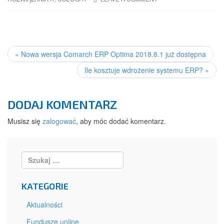
POST
NAVIGATION
«
Nowa wersja Comarch ERP Optima 2018.8.1 już dostępna
Ile kosztuje wdrożenie systemu ERP?
»
DODAJ KOMENTARZ
Musisz się
zalogować
, aby móc dodać komentarz.
Search:
KATEGORIE
Aktualności
Fundusze unijne