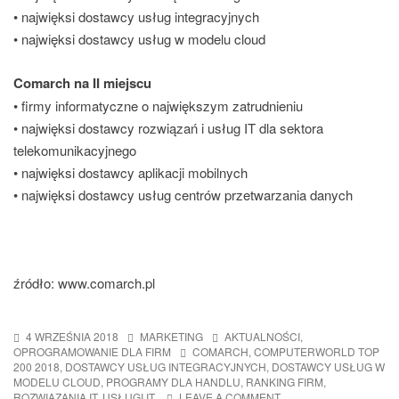
• najwięksi dostawcy usług integracyjnych
• najwięksi dostawcy usług w modelu cloud
Comarch na II miejscu
• firmy informatyczne o największym zatrudnieniu
• najwięksi dostawcy rozwiązań i usług IT dla sektora
telekomunikacyjnego
• najwięksi dostawcy aplikacji mobilnych
• najwięksi dostawcy usług centrów przetwarzania danych
źródło: www.comarch.pl
4 WRZEŚNIA 2018
MARKETING
AKTUALNOŚCI
,
OPROGRAMOWANIE DLA FIRM
COMARCH
,
COMPUTERWORLD TOP
200 2018
,
DOSTAWCY USŁUG INTEGRACYJNYCH
,
DOSTAWCY USŁUG W
MODELU CLOUD
,
PROGRAMY DLA HANDLU
,
RANKING FIRM
,
ROZWIĄZANIA IT
,
USŁUGI IT
LEAVE A COMMENT