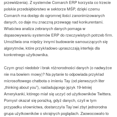
przewidzenia). Z systemów Comarch ERP korzysta co trzecie
polskie przedsiębiorstwo w sektorze MŚP, dzięki czemu
Comarch ma dostęp do ogromnej ilości zanonimizowanych
danych, co daje mu znaczną przewagę nad konkurentami.
Właściwa analiza zebranych danych pomaga w
dopasowywaniu systemów ERP do rzeczywistych potrzeb firm.
Umożliwia ona między innymi budowanie samouczących się
algorytmów, które przykładowo upraszczają interfejs dla
konkretnego użytkownika.
Czym grozi niedobór i brak różnorodności danych (o nadwyżce
nie ma bowiem mowy)? Na pytanie to odpowiada przykład
microsoftowego chatbota o imieniu Tay (od pierwszych liter
„thinking about you”), naśladującego język 19-letniej
Amerykanki, którego miał się uczyć od użytkowników Twittera.
Pomysł okazał się porażką, gdyż danych, czyli w tym
przypadku słownictwa, dostarczyła Tay’owi zbyt jednorodna
grupa użytkowników o skrajnych poglądach. Zaowocowało to