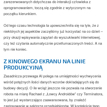
zarezerwowanych dotychczas do interakcji człowieka z
oprogramowaniem, toczą się zgodnie z wytyczonym na
początku kierunkiem.
Od tego czasu technologia ta upowszechniła się na tyle, że z
niektórych jej aspektów zaczęliśmy już korzystać na co dzień –
przy okazji wpisywania zapytań do wyszukiwarki internetowej,
czy też czytania automatycznie przetłumaczonych treści. A na
tym nie koniec.
Z KINOWEGO EKRANU NA LINIE
PRODUKCYJNĄ
Zasadnicza przewaga AI polega na umiejętności wychwycenia
wśród potężnych ilości danych wzorów dokładających się do
budowy decyzji. O ile wciąż jeszcze nie pozwala na stworzenie
robota na miarę Rachael z „Łowcy Androidów” czy Terminatora,
to jest już wystarczająco zaawansowana, by znaleźć
zastosowanie w sektorze przedsiębiorstw. W kontekście tego