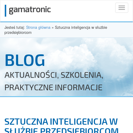
Toggl
naviga
Jesteś tutaj:
Strona główna
»
Sztuczna inteligencja w służbie
przedsiębiorcom
BLOG
AKTUALNOŚCI, SZKOLENIA,
PRAKTYCZNE INFORMACJE
SZTUCZNA INTELIGENCJA W
SŁUŻBIE PRZEDSIĘBIORCOM