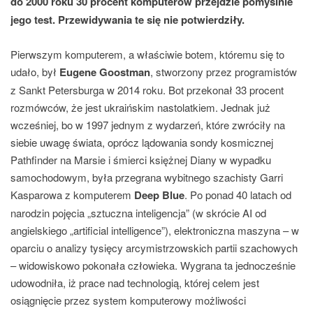
do 2000 roku 30 procent komputerów przejdzie pomyślnie
jego test. Przewidywania te się nie potwierdziły.
Pierwszym komputerem, a właściwie botem, któremu się to
udało, był
Eugene Goostman
, stworzony przez programistów
z Sankt Petersburga w 2014 roku. Bot przekonał 33 procent
rozmówców, że jest ukraińskim nastolatkiem. Jednak już
wcześniej, bo w 1997 jednym z wydarzeń, które zwróciły na
siebie uwagę świata, oprócz lądowania sondy kosmicznej
Pathfinder na Marsie i śmierci księżnej Diany w wypadku
samochodowym, była przegrana wybitnego szachisty Garri
Kasparowa z komputerem
Deep Blue
. Po ponad 40 latach od
narodzin pojęcia „sztuczna inteligencja” (w skrócie AI od
angielskiego „artificial intelligence”), elektroniczna maszyna – w
oparciu o analizy tysięcy arcymistrzowskich partii szachowych
– widowiskowo pokonała człowieka. Wygrana ta jednocześnie
udowodniła, iż prace nad technologią, której celem jest
osiągnięcie przez system komputerowy możliwości