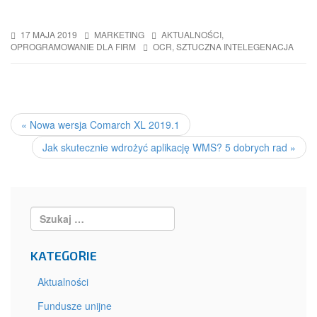
17 MAJA 2019
MARKETING
AKTUALNOŚCI
,
OPROGRAMOWANIE DLA FIRM
OCR
,
SZTUCZNA INTELEGENACJA
POST
NAVIGATION
«
Nowa wersja Comarch XL 2019.1
Jak skutecznie wdrożyć aplikację WMS? 5 dobrych rad
»
Search:
KATEGORIE
Aktualności
Fundusze unijne