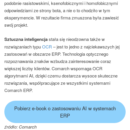
podobnie rasistowskimi, ksenofobicznymi i homofobicznymi
odpowiedziami ze strony bota, a nie o to chodziło w tym
eksperymencie. W rezultacie firma zmuszona była zawiesić
swój projekt.
Sztuczna inteligencja
stała się nieodzowna także w
rozwiązaniach typu
OCR
– jest to jedno z najciekawszych jej
zastosowań w obszarze ERP. Technologia optycznego
rozpoznawania znaków wzbudza zainteresowanie coraz
większej liczby klientów. Comarch wspomaga OCR
algorytmami AI, dzięki czemu dostarcza wysoce skuteczne
rozwiązania, współpracujące ze wszystkimi systemami
Comarch ERP.
Pobierz e-book o zastosowaniu AI w systemach
ERP
źródło: Comarch