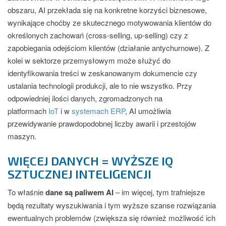
obszaru, AI przekłada się na konkretne korzyści biznesowe,
wynikające choćby ze skutecznego motywowania klientów do
określonych zachowań (cross-selling, up-selling) czy z
zapobiegania odejściom klientów (działanie antychurnowe). Z
kolei w sektorze przemysłowym może służyć do
identyfikowania treści w zeskanowanym dokumencie czy
ustalania technologii produkcji, ale to nie wszystko. Przy
odpowiedniej ilości danych, zgromadzonych na
platformach
IoT
i w
systemach ERP
, AI umożliwia
przewidywanie prawdopodobnej liczby awarii i przestojów
maszyn.
WIĘCEJ DANYCH = WYŻSZE IQ
SZTUCZNEJ INTELIGENCJI
To właśnie
dane są paliwem AI
– im więcej, tym trafniejsze
będą rezultaty wyszukiwania i tym wyższe szanse rozwiązania
ewentualnych problemów (zwiększa się również możliwość ich